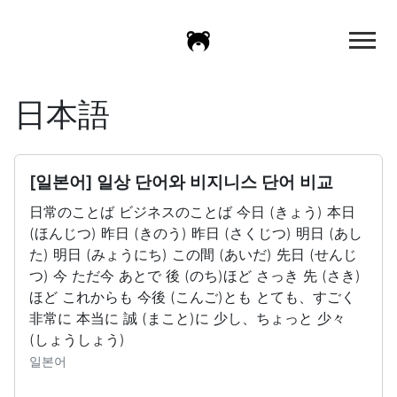
日本語
[일본어] 일상 단어와 비지니스 단어 비교
日常のことば ビジネスのことば 今日 (きょう) 本日
(ほんじつ) 昨日 (きのう) 昨日 (さくじつ) 明日 (あし
た) 明日 (みょうにち) この間 (あいだ) 先日 (せんじ
つ) 今 ただ今 あとで 後 (のち)ほど さっき 先 (さき)
ほど これからも 今後 (こんご)とも とても、すごく
非常に 本当に 誠 (まこと)に 少し、ちょっと 少々
(しょうしょう)
일본어