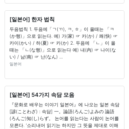
[일본어] 한자 법칙
두음법칙 1. 두음에「ㄱ(ㄲ), ㅋ, ㅎ」이 올때는 「ㅋ
(か행)」으로 읽는다. 예) 가(家) ☞ 카(か) / 쾌(快) ☞
카이(かい) / 하(夏) ☞ 카(か) 2. 두음에 「ㄴ」이 올
때는 「ㄴ(な행)」으로 읽는다 예) 내(內) ☞ 나이(な
い) / 남(南) ☞ 난(なん) ...
일본어
[일본어] 54가지 속담 모음
『문화로 배우는 이야기 일본어』에 나오는 일본 속담
[諺(ことわざ) : 속담] 一。論語(ろんご)よみの 論語
(ろんご)知(し)らず。 논어를 읽는다는 사람이 논어를
모른다. ‘소리내어 읽기는 하지만 그 뜻을 제대로 이해