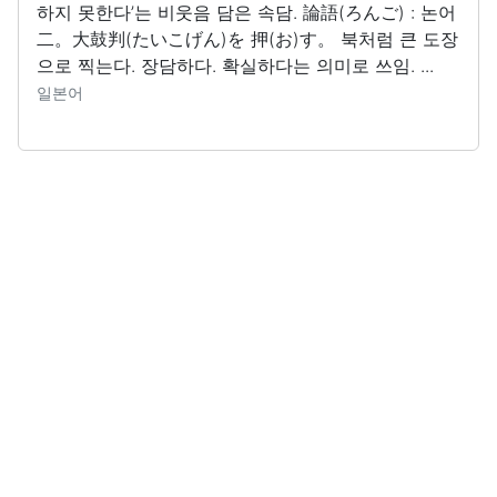
하지 못한다’는 비웃음 담은 속담. 論語(ろんご) : 논어
二。大鼓判(たいこげん)を 押(お)す。 북처럼 큰 도장
으로 찍는다. 장담하다. 확실하다는 의미로 쓰임. ...
일본어