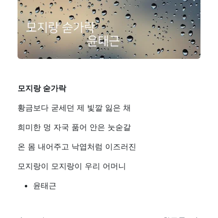
모지랑 숟가락
황금보다 굳세던 제 빛깔 잃은 채
희미한 멍 자국 품어 안은 눗숟갈
온 몸 내어주고 낙엽처럼 이즈러진
모지랑이 모지랑이 우리 어머니
윤태근