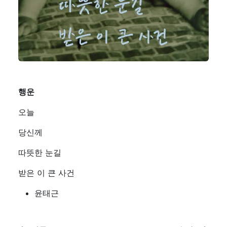
행운
오늘
당신께
따뜻한 눈길
받은 이 큰 사건
윤태근